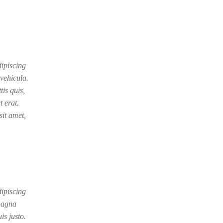
dipiscing
vehicula.
tis quis,
t erat.
it amet,
dipiscing
 magna
is justo.