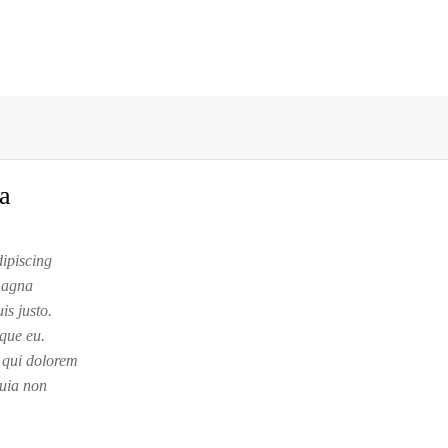
la
dipiscing
 magna
is justo.
sque eu.
 qui dolorem
quia non