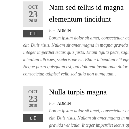
Nam sed tellus id magna
OCT
23
elementum tincidunt
2018
Por
ADMIN
0
Lorem ipsum dolor sit amet, consectetuer a
elit. Duis risus. Nullam sit amet magna in magna gravida 
Integer imperdiet lectus quis justo. Etiam ligula pede, sagit
interdum ultricies, scelerisque eu. Etiam bibendum elit ege
Neque porro quisquam est, qui dolorem ipsum quia dolor s
consectetur, adipisci velit, sed quia non numquam…
Nulla turpis magna
OCT
23
Por
ADMIN
2018
Lorem ipsum dolor sit amet, consectetuer a
0
elit. Duis risus. Nullam sit amet magna in
gravida vehicula. Integer imperdiet lectus qu