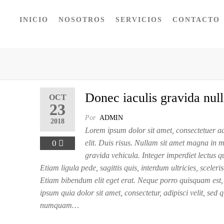
INICIO
NOSOTROS
SERVICIOS
CONTACTO
Donec iaculis gravida nul
OCT
23
Por
ADMIN
2018
Lorem ipsum dolor sit amet, consectetuer a
0
elit. Duis risus. Nullam sit amet magna in
gravida vehicula. Integer imperdiet lectus qu
Etiam ligula pede, sagittis quis, interdum ultricies, sceleri
Etiam bibendum elit eget erat. Neque porro quisquam est,
ipsum quia dolor sit amet, consectetur, adipisci velit, sed 
numquam…